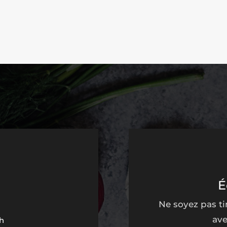
É
Ne soyez pas t
ave
1h