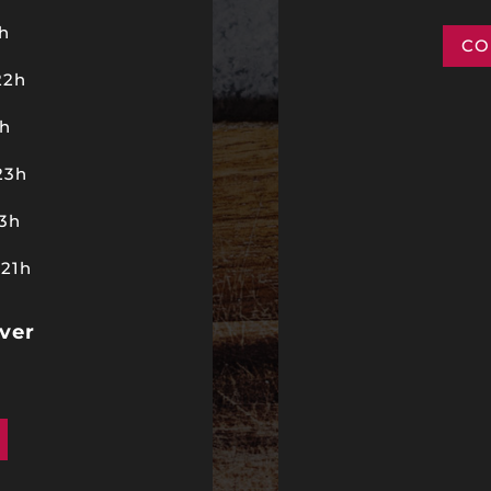
1h
CO
22h
2h
23h
23h
 21h
ver