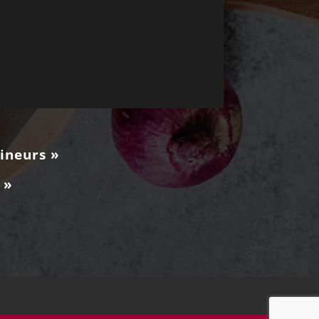
mineurs »
 »